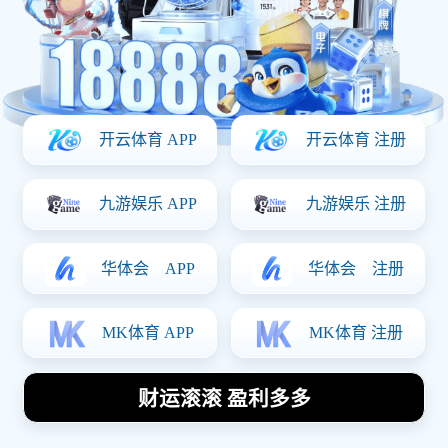
全明星篮球馆推出限时优惠
活动享受超值体验与精彩赛
事的完美结合
2026-06-13
1
分享
全明星篮球馆近日推出了一项限时优惠活动，旨在为广大篮
球爱好者提供超值的体验与精彩赛事的完美结合。本文将围
绕该活动进行详细阐述，从四个方面探讨这一优惠活动的意
义以及带来的多重好处。首先，我们将分析此次活动如何提
升观众的观赛体验，其次讨论活动对篮球文化推广的重要
性，然后探讨如何通过优惠吸引更多年轻人加入到篮球运动