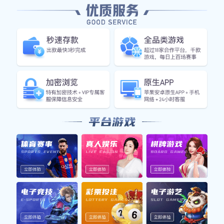
中来，最后评估这种活动模式对于全明星篮球馆未来发展的
潜在影响。希望通过这篇文章，让大家深入了解全明星篮球
馆的魅力与价值。
1、提升观赛体验
全明星篮球馆此次推出的限时优惠活动，使得观众能够以更
实惠的价格观看高水平的比赛。这种价格上的减免，不仅降
低了观赛门槛，也让更多普通家庭能够享受到专业赛事带来
的激动与欢乐。在每场比赛中，球迷们不仅能欣赏到运动员
们精湛的技艺，还能感受到现场氛围所带来的震撼和激情。
此外，全明星篮球馆还针对观众设置了丰富多彩的互动环
节，例如现场抽奖、签名会等。这些互动形式极大地增强了
观众参与感，让他们不仅是单纯看客，而是成为赛事的一部
分。这样的安排，不但提升了整体观赛体验，还让球迷们有
了更多难忘的回忆。
最后，通过限时优惠活动，全明星篮球馆也鼓励家人朋友一